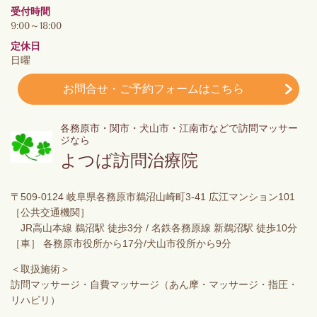
受付時間
9:00～18:00
定休日
日曜
お問合せ・ご予約フォームはこちら
各務原市・関市・犬山市・江南市などで訪問マッサー
ジなら
よつば訪問治療院
〒509-0124 岐阜県各務原市鵜沼山崎町3-41 広江マンション101
［公共交通機関］
JR高山本線 鵜沼駅 徒歩3分 / 名鉄各務原線 新鵜沼駅 徒歩10分
［車］ 各務原市役所から17分/犬山市役所から9分
＜取扱施術＞
訪問マッサージ・自費マッサージ（あん摩・マッサージ・指圧・
リハビリ）