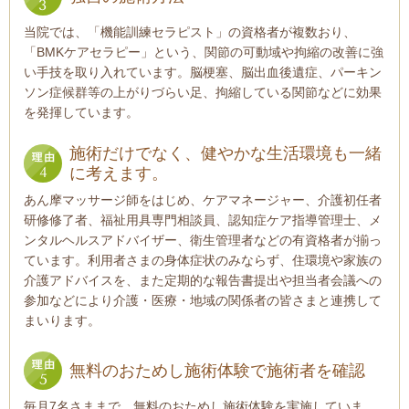
当院では、「機能訓練セラピスト」の資格者が複数おり、
「BMKケアセラピー」という、関節の可動域や拘縮の改善に強
い手技を取り入れています。脳梗塞、脳出血後遺症、パーキン
ソン症候群等の上がりづらい足、拘縮している関節などに効果
を発揮しています。
施術だけでなく、健やかな生活環境も一緒
に考えます。
あん摩マッサージ師をはじめ、ケアマネージャー、介護初任者
研修修了者、福祉用具専門相談員、認知症ケア指導管理士、メ
ンタルヘルスアドバイザー、衛生管理者などの有資格者が揃っ
ています。利用者さまの身体症状のみならず、住環境や家族の
介護アドバイスを、また定期的な報告書提出や担当者会議への
参加などにより介護・医療・地域の関係者の皆さまと連携して
まいります。
無料のおためし施術体験で施術者を確認
毎月7名さままで、無料のおためし施術体験を実施していま